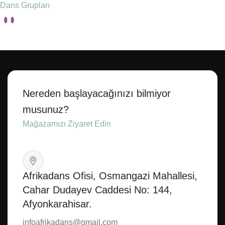
Dans Grupları
Seçenekler
Nereden başlayacağınızı bilmiyor
musunuz?
Mağazamızı Ziyaret Edin
Afrikadans Ofisi, Osmangazi Mahallesi,
Cahar Dudayev Caddesi No: 144,
Afyonkarahisar.
infoafrikadans@gmail.com