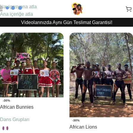
Navigasyona atla
Ana içeriğe atla
Videolarınızda Aynı Gün Teslimat Garantisi!
-30%
African Bunnies
Dans Grupları
-30%
African Lions