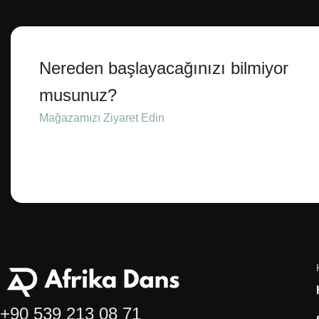
Nereden başlayacağınızı bilmiyor
musunuz?
Mağazamızı Ziyaret Edin
+90 539 213 08 71