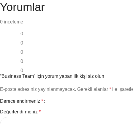
Yorumlar
0 inceleme
0
0
0
0
0
“Business Team” için yorum yapan ilk kişi siz olun
E-posta adresiniz yayınlanmayacak.
Gerekli alanlar
*
ile işaretl
Derecelendirmeniz
*
Değerlendirmeniz
*