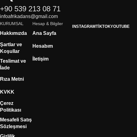
+90 539 213 08 71
infoafrikadans@gmail.com
KURUMSAL
Hesap & Bilgiler
INSTAGRAM
TIKTOK
YOUTUBE
Hakkımızda
Ana Sayfa
Şartlar ve
Hesabım
Koşullar
İletişim
Teslimat ve
İade
Rıza Metni
KVKK
Çerez
Politikası
Mesafeli Satış
Sözleşmesi
Gizlilik