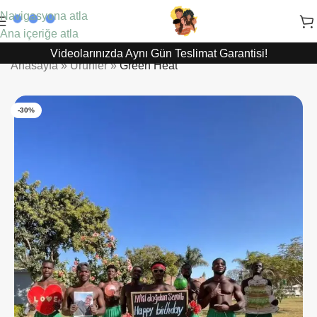
Navigasyona atla
Ana içeriğe atla
Videolarınızda Aynı Gün Teslimat Garantisi!
Anasayfa
»
Ürünler
»
Green Heat
-30%