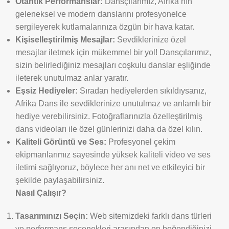
Otantik Performanslar:
Dansçılarımız, Afrika’nın
geleneksel ve modern danslarını profesyonelce
sergileyerek kutlamalarınıza özgün bir hava katar.
Kişiselleştirilmiş Mesajlar:
Sevdiklerinize özel
mesajlar iletmek için mükemmel bir yol! Dansçılarımız,
sizin belirlediğiniz mesajları coşkulu danslar eşliğinde
ileterek unutulmaz anlar yaratır.
Eşsiz Hediyeler:
Sıradan hediyelerden sıkıldıysanız,
Afrika Dans ile sevdiklerinize unutulmaz ve anlamlı bir
hediye verebilirsiniz. Fotoğraflarınızla özelleştirilmiş
dans videoları ile özel günlerinizi daha da özel kılın.
Kaliteli Görüntü ve Ses:
Profesyonel çekim
ekipmanlarımız sayesinde yüksek kaliteli video ve ses
iletimi sağlıyoruz, böylece her anı net ve etkileyici bir
şekilde paylaşabilirsiniz.
Nasıl Çalışır?
Tasarımınızı Seçin:
Web sitemizdeki farklı dans türleri
ve performans seçenekleri arasından en beğendiğinizi