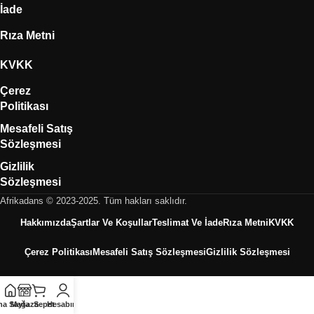
İade
Rıza Metni
KVKK
Çerez
Politikası
Mesafeli Satış
Sözleşmesi
Gizlilik
Sözleşmesi
Afrikadans © 2023-2025. Tüm hakları saklıdır.
Hakkımızda
Şartlar Ve Koşullar
Teslimat Ve İade
Rıza Metni
KVKK
Çerez Politikası
Mesafeli Satış Sözleşmesi
Gizlilik Sözleşmesi
na Sayfa
Mağaza
Sepet
Hesabım