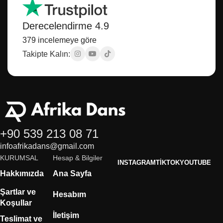
Derecelendirme 4.9
379 incelemeye göre
Takipte Kalın:
+90 539 213 08 71
infoafrikadans@gmail.com
KURUMSAL
Hesap & Bilgiler
INSTAGRAM
TIKTOK
YOUTUBE
Hakkımızda
Ana Sayfa
Şartlar ve
Hesabım
Koşullar
İletişim
Teslimat ve