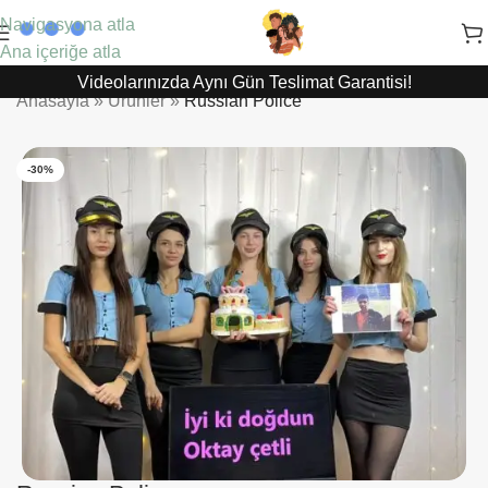
Navigasyona atla
Ana içeriğe atla
Videolarınızda Aynı Gün Teslimat Garantisi!
Anasayfa
»
Ürünler
»
Russian Police
-30%