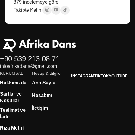
379 incelemeye göre
Takipte Kalın:
+90 539 213 08 71
infoafrikadans@gmail.com
KURUMSAL
Hesap & Bilgiler
INSTAGRAM
TIKTOK
YOUTUBE
Hakkımızda
Ana Sayfa
Şartlar ve
Hesabım
Koşullar
İletişim
Teslimat ve
İade
Rıza Metni