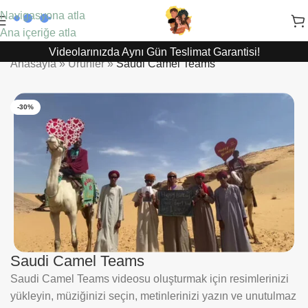
Navigasyona atla
Ana içeriğe atla
Videolarınızda Aynı Gün Teslimat Garantisi!
Anasayfa
»
Ürünler
»
Saudi Camel Teams
-30%
Saudi Camel Teams
Saudi Camel Teams videosu oluşturmak için resimlerinizi
yükleyin, müziğinizi seçin, metinlerinizi yazın ve unutulmaz