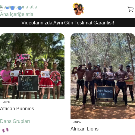
Navigasyona atla
Ana içeriğe atla
Videolarınızda Aynı Gün Teslimat Garantisi!
-30%
African Bunnies
Dans Grupları
-30%
African Lions