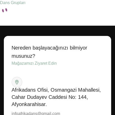
Dans Grupları
Seçenekler
Nereden başlayacağınızı bilmiyor
musunuz?
Mağazamızı Ziyaret Edin
Afrikadans Ofisi, Osmangazi Mahallesi,
Cahar Dudayev Caddesi No: 144,
Afyonkarahisar.
infoafrikadans@gmail.com