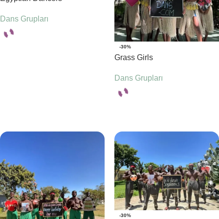
Dans Grupları
-30%
Seçenekler
Grass Girls
Dans Grupları
Seçenekler
-30%