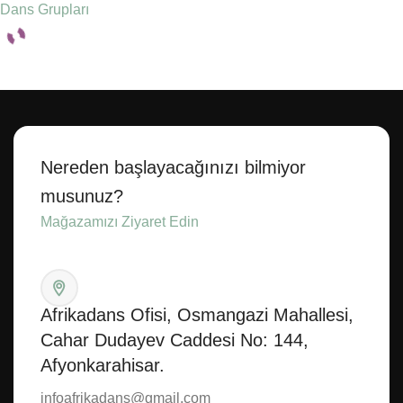
Dans Grupları
Seçenekler
Nereden başlayacağınızı bilmiyor
musunuz?
Mağazamızı Ziyaret Edin
Afrikadans Ofisi, Osmangazi Mahallesi,
Cahar Dudayev Caddesi No: 144,
Afyonkarahisar.
infoafrikadans@gmail.com