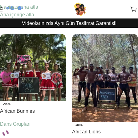
Navigasyona atla
Ana içeriğe atla
Videolarınızda Aynı Gün Teslimat Garantisi!
-30%
African Bunnies
Dans Grupları
-30%
African Lions