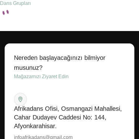
Dans Grupları
Seçenekler
Nereden başlayacağınızı bilmiyor
musunuz?
Mağazamızı Ziyaret Edin
Afrikadans Ofisi, Osmangazi Mahallesi,
Cahar Dudayev Caddesi No: 144,
Afyonkarahisar.
infoafrikadans@gmail.com