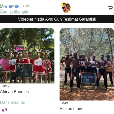
Navigasyona atla
Ana içeriğe atla
Videolarınızda Aynı Gün Teslimat Garantisi!
-30%
African Bunnies
Dans Grupları
-30%
African Lions