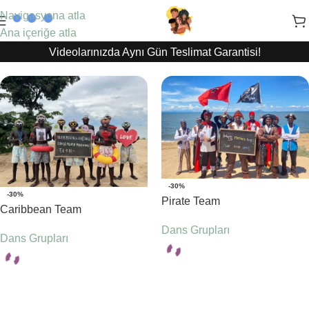
Navigasyona atla
Ana içeriğe atla
Videolarınızda Aynı Gün Teslimat Garantisi!
-30%
-30%
Pirate Team
Caribbean Team
Dans Grupları
Dans Grupları
Seçenekler
Seçenekler