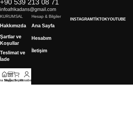
+90 539 213 08 71
infoafrikadans@gmail.com
KURUMSAL
Hesap & Bilgiler
INSTAGRAM
TIKTOK
YOUTUBE
Hakkımızda
Ana Sayfa
Şartlar ve
Hesabım
Koşullar
İletişim
Teslimat ve
İade
Rıza Metni
na Sayfa
Mağaza
Sepet
Hesabım
KVKK
Çerez
Politikası
Mesafeli Satış
Sözleşmesi
Gizlilik
Sözleşmesi