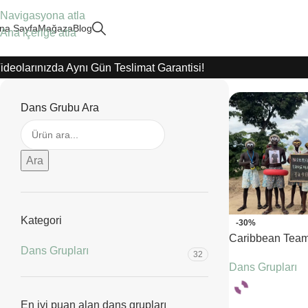
Navigasyona atla
na Sayfa
Mağaza
Blog
Ana içeriğe atla
ideolarınızda Aynı Gün Teslimat Garantisi!
Dans Grubu Ara
Ara
Kategori
-30%
Caribbean Tea
Dans Grupları
32
Dans Grupları
En iyi puan alan dans grupları