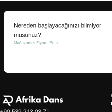
Nereden başlayacağınızı bilmiyor
musunuz?
Mağazamızı Ziyaret Edin
+90 539 213 08 71