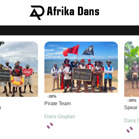
-30%
-30%
Pirate Team
m
Spear
Dans Grupları
Dans G