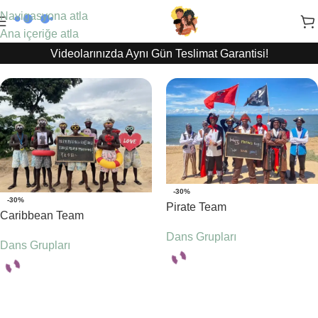
Navigasyona atla
Ana içeriğe atla
Videolarınızda Aynı Gün Teslimat Garantisi!
-30%
-30%
Pirate Team
Caribbean Team
Dans Grupları
Dans Grupları
Seçenekler
Seçenekler