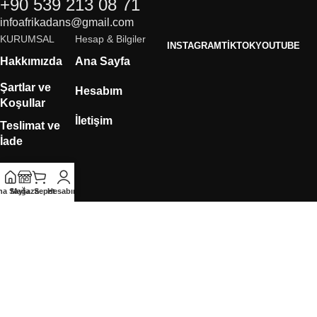
+90 539 213 08 71
infoafrikadans@gmail.com
KURUMSAL
Hesap & Bilgiler
INSTAGRAM
TIKTOK
YOUTUBE
Hakkımızda
Ana Sayfa
Şartlar ve
Hesabım
Koşullar
İletişim
Teslimat ve
İade
Rıza Metni
na Sayfa
Mağaza
Sepet
Hesabım
KVKK
Çerez
Politikası
Mesafeli Satış
Sözleşmesi
Gizlilik
Sözleşmesi