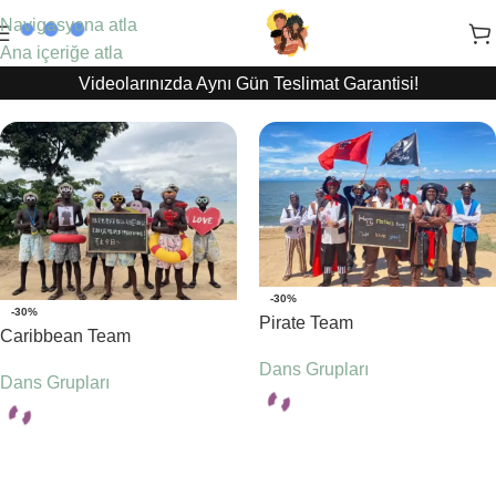
Navigasyona atla
Ana içeriğe atla
Videolarınızda Aynı Gün Teslimat Garantisi!
-30%
-30%
Pirate Team
Caribbean Team
Dans Grupları
Dans Grupları
Seçenekler
Seçenekler