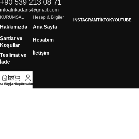
+90 539 213 08 71
infoafrikadans@gmail.com
KURUMSAL
Hesap & Bilgiler
INSTAGRAM
TIKTOK
YOUTUBE
Hakkımızda
Ana Sayfa
Şartlar ve
Hesabım
Koşullar
İletişim
Teslimat ve
İade
Rıza Metni
na Sayfa
Mağaza
Sepet
Hesabım
KVKK
Çerez
Politikası
Mesafeli Satış
Sözleşmesi
Gizlilik
Sözleşmesi