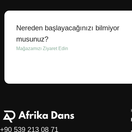
Nereden başlayacağınızı bilmiyor
musunuz?
Mağazamızı Ziyaret Edin
+90 539 213 08 71