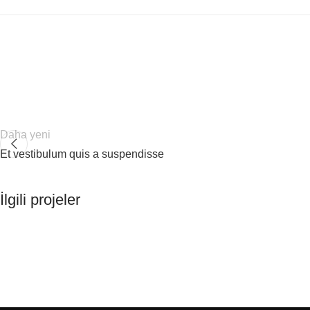
Daha yeni
Et vestibulum quis a suspendisse
İlgili projeler
Accessories
Potenti parturient parturie