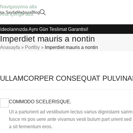
Navigasyona atla
na Sayfa
Mağaza
Blog
Ana içeriğe atla
ideolarınızda Aynı Gün Teslimat Garantisi!
Imperdiet mauris a nontin
Anasayfa
»
Portföy
»
Imperdiet mauris a nontin
ULLAMCORPER CONSEQUAT PULVINA
COMMODO SCELERISQUE.
Ut a parturient ad vestibulum lectus varius dignistami sarim
fusce mi pos uere ante vivamus vesti bulum part urient sed
a sit fermentum eros.